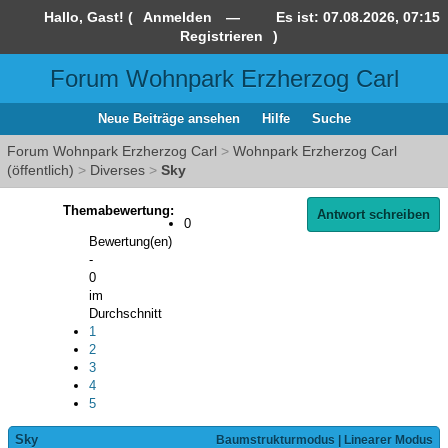
Hallo, Gast! (
Anmelden
—
Es ist:
07.08.2026, 07:15
Registrieren
)
Forum Wohnpark Erzherzog Carl
Neue Beiträge ansehen
Hilfe
Suche
Forum Wohnpark Erzherzog Carl
>
Wohnpark Erzherzog Carl
(öffentlich)
>
Diverses
>
Sky
Themabewertung:
Antwort schreiben
0
Bewertung(en)
-
0
im
Durchschnitt
1
2
3
4
5
Sky
Baumstrukturmodus
|
Linearer Modus