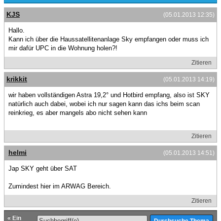
KJS
(05.01.2013 12:35)
Hallo.
Kann ich über die Haussatellitenanlage Sky empfangen oder muss ich
mir dafür UPC in die Wohnung holen?!
Zitieren
krikkit
(05.01.2013 14:19)
wir haben vollständigen Astra 19,2° und Hotbird empfang, also ist SKY
natürlich auch dabei, wobei ich nur sagen kann das ichs beim scan
reinkrieg, es aber mangels abo nicht sehen kann
Zitieren
helmi
(05.01.2013 14:51)
Jap SKY geht über SAT
Zumindest hier im ARWAG Bereich.
Zitieren
«
Ein