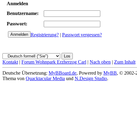
Anmelden
Benutzername:
Passwort:
Registrierung?
|
Passwort vergessen?
Kontakt
|
Forum Wohnpark Erzherzog Carl
|
Nach oben
|
Zum Inhalt
Deutsche Übersetzung:
MyBBoard.de
, Powered by
MyBB
, © 2002
Thema von
Quacktacular Media
und
N.Design Studio
.