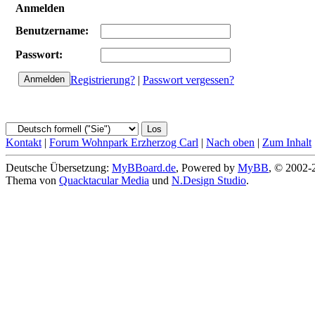
Anmelden
Benutzername:
Passwort:
Registrierung?
|
Passwort vergessen?
Kontakt
|
Forum Wohnpark Erzherzog Carl
|
Nach oben
|
Zum Inhalt
Deutsche Übersetzung:
MyBBoard.de
, Powered by
MyBB
, © 2002
Thema von
Quacktacular Media
und
N.Design Studio
.